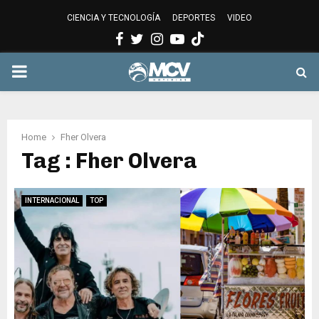
CIENCIA Y TECNOLOGÍA
DEPORTES
VIDEO
Facebook
Twitter
Instagram
Youtube
PRIMARY
MENU
Home
Fher Olvera
Tag : Fher Olvera
INTERNACIONAL
TOP