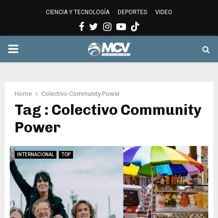
CIENCIA Y TECNOLOGÍA
DEPORTES
VIDEO
Facebook
Twitter
Instagram
Youtube
PRIMARY
MENU
Home
Colectivo Community Power
Tag : Colectivo Community
Power
INTERNACIONAL
TOP