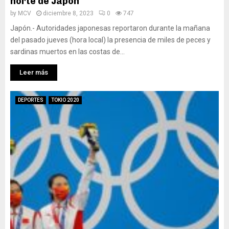
norte de Japón
by
MCV
diciembre 8, 2023
0
747
Japón.- Autoridades japonesas reportaron durante la mañana
del pasado jueves (hora local) la presencia de miles de peces y
sardinas muertos en las costas de...
Leer más
DEPORTES
TOKIO 2020