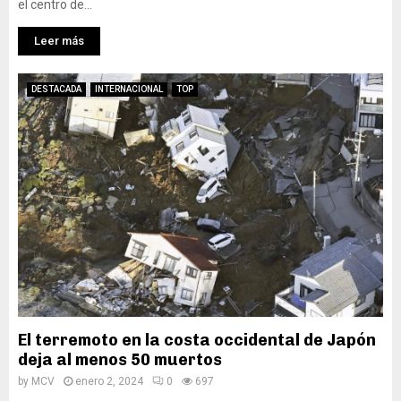
el centro de...
Leer más
DESTACADA
INTERNACIONAL
TOP
El terremoto en la costa occidental de Japón
deja al menos 50 muertos
by
MCV
enero 2, 2024
0
697