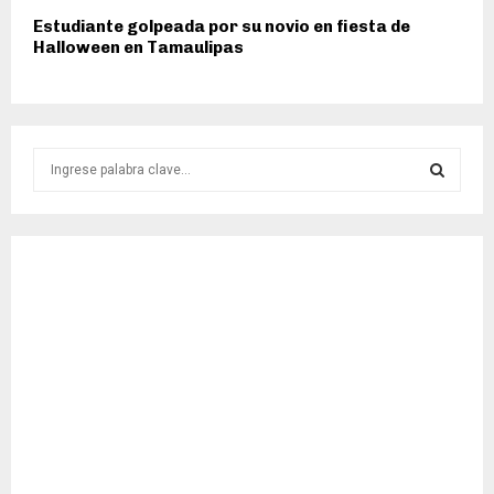
Estudiante golpeada por su novio en fiesta de
Halloween en Tamaulipas
S
e
a
S
r
c
E
h
f
A
o
r
R
:
C
H