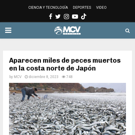
CIENCIA Y TECNOLOGÍA
DEPORTES
VIDEO
Facebook
Twitter
Instagram
Youtube
PRIMARY
MENU
Aparecen miles de peces muertos
en la costa norte de Japón
by
MCV
diciembre 8, 2023
748