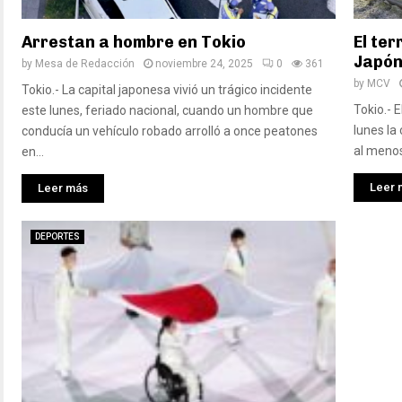
Arrestan a hombre en Tokio
El ter
Japón
by
Mesa de Redacción
noviembre 24, 2025
0
361
by
MCV
Tokio.- La capital japonesa vivió un trágico incidente
Tokio.- 
este lunes, feriado nacional, cuando un hombre que
lunes la
conducía un vehículo robado arrolló a once peatones
al menos
en...
Leer 
Leer más
DEPORTES