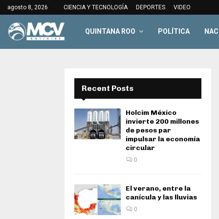
agosto 8, 2026
CIENCIA Y TECNOLOGÍA
DEPORTES
VIDEO
QUINTANA ROO
POLÍTICA
NAC
Recent Posts
Holcim México
invierte 200 millones
de pesos par
impulsar la economía
circular
0
El verano, entre la
canícula y las lluvias
0