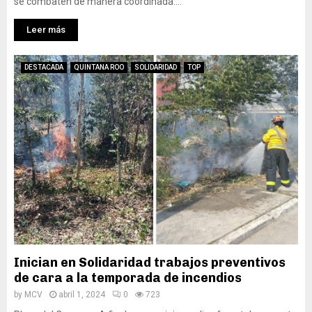
se combaten de manera coordinada....
Leer más
DESTACADA
QUINTANA ROO
SOLIDARIDAD
TOP
Inician en Solidaridad trabajos preventivos
de cara a la temporada de incendios
by
MCV
abril 1, 2024
0
723