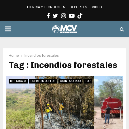
CIENCIA Y TECNOLOGÍA
DEPORTES
VIDEO
Facebook
Twitter
Instagram
Youtube
PRIMARY
MENU
Home
Incendios forestales
Tag : Incendios forestales
DESTACADA
PUERTO MORELOS
QUINTANA ROO
TOP