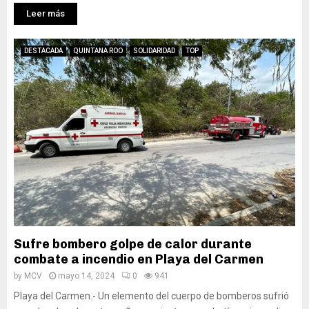
Leer más
DESTACADA
QUINTANA ROO
SOLIDARIDAD
TOP
Sufre bombero golpe de calor durante
combate a incendio en Playa del Carmen
by
MCV
mayo 14, 2024
0
941
Playa del Carmen.- Un elemento del cuerpo de bomberos sufrió