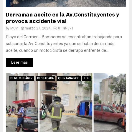
Derraman aceite en la Av.Constituyentes y
provoca accidente vial
by
MCV
marzo 27, 2024
0
671
Playa del Carmen.- Bomberos se encontraban trabajando para
subsanar la Av. Constituyentes ya que se había derramado
aceite, cuando un motociclista se derrapó enfrente de...
Leer más
BENITO JUÁREZ
DESTACADA
QUINTANA ROO
TOP