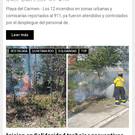
by
MCV
abril 5, 2024
0
789
Playa del Carmen.- Los 12 incendios en zonas urbanas y
comisarías reportados al 911, ya fueron atendidos y controlados
por el despliegue del personal de...
Leer más
DESTACADA
QUINTANA ROO
SOLIDARIDAD
TOP