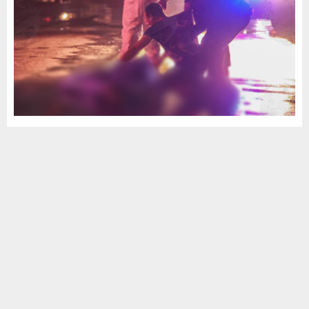
¡Desgarrador! Padre abraza el cuerpo
fallecido de su hijo quien falleció
electrocutado en Cancún
by
MCV
enero 10, 2024
0
958
Cancún.- Un joven aproximadamente de 20 años, falleció
electrocutado anoche tras un incidente con un cable que colgaba
en la calle; su padre llegó a...
Leer más
DESTACADA
QUINTANA ROO
TOP