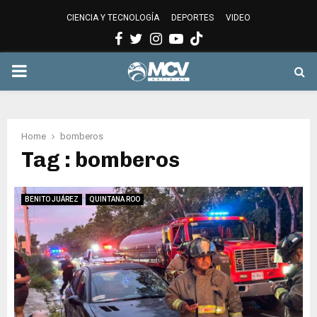
CIENCIA Y TECNOLOGÍA
DEPORTES
VIDEO
Facebook
Twitter
Instagram
Youtube
PRIMARY
MENU
Home
bomberos
Tag : bomberos
BENITO JUÁREZ
QUINTANA ROO