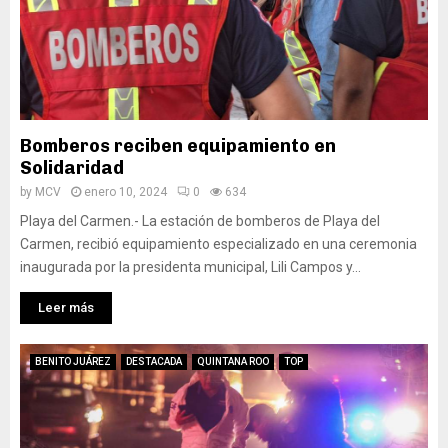
Bomberos reciben equipamiento en
Solidaridad
by
MCV
enero 10, 2024
0
634
Playa del Carmen.- La estación de bomberos de Playa del
Carmen, recibió equipamiento especializado en una ceremonia
inaugurada por la presidenta municipal, Lili Campos y...
Leer más
BENITO JUÁREZ
DESTACADA
QUINTANA ROO
TOP