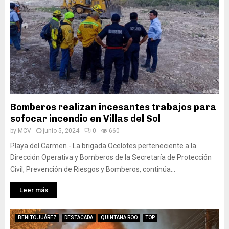
Bomberos realizan incesantes trabajos para
sofocar incendio en Villas del Sol
by
MCV
junio 5, 2024
0
660
Playa del Carmen.- La brigada Ocelotes perteneciente a la
Dirección Operativa y Bomberos de la Secretaría de Protección
Civil, Prevención de Riesgos y Bomberos, continúa...
Leer más
BENITO JUÁREZ
DESTACADA
QUINTANA ROO
TOP