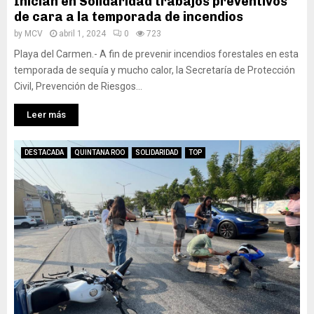
Inician en Solidaridad trabajos preventivos
de cara a la temporada de incendios
by
MCV
abril 1, 2024
0
723
Playa del Carmen.- A fin de prevenir incendios forestales en esta
temporada de sequía y mucho calor, la Secretaría de Protección
Civil, Prevención de Riesgos...
Leer más
DESTACADA
QUINTANA ROO
SOLIDARIDAD
TOP