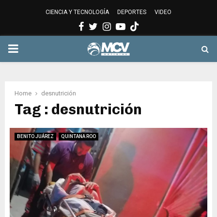
CIENCIA Y TECNOLOGÍA
DEPORTES
VIDEO
Facebook
Twitter
Instagram
Youtube
PRIMARY
MENU
Home
desnutrición
Tag : desnutrición
BENITO JUÁREZ
QUINTANA ROO