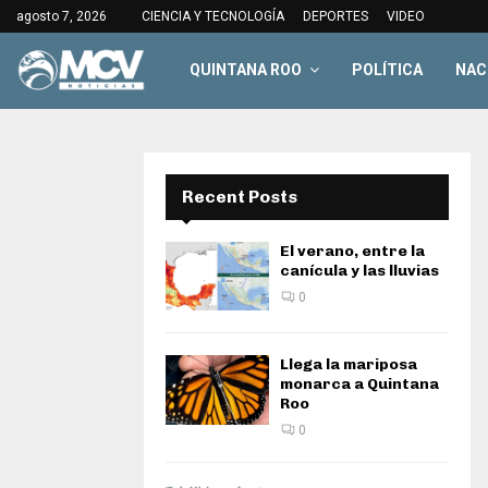
agosto 7, 2026
CIENCIA Y TECNOLOGÍA
DEPORTES
VIDEO
QUINTANA ROO
POLÍTICA
NAC
Recent Posts
El verano, entre la
canícula y las lluvias
0
Llega la mariposa
monarca a Quintana
Roo
0