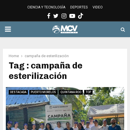
CIENCIA Y TECNOLOGÍA
DEPORTES
VIDEO
Facebook
Twitter
Instagram
Youtube
PRIMARY
MENU
Home
campaña de esterilización
Tag : campaña de
esterilización
DESTACADA
PUERTO MORELOS
QUINTANA ROO
TOP