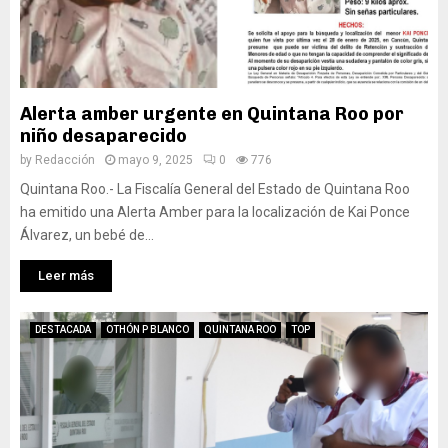
Alerta amber urgente en Quintana Roo por
niño desaparecido
by
Redacción
mayo 9, 2025
0
776
Quintana Roo.- La Fiscalía General del Estado de Quintana Roo
ha emitido una Alerta Amber para la localización de Kai Ponce
Álvarez, un bebé de...
Leer más
DESTACADA
OTHÓN P BLANCO
QUINTANA ROO
TOP