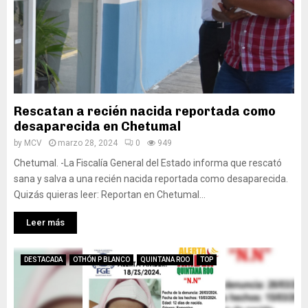
Rescatan a recién nacida reportada como
desaparecida en Chetumal
by
MCV
marzo 28, 2024
0
949
Chetumal. -La Fiscalía General del Estado informa que rescató
sana y salva a una recién nacida reportada como desaparecida.
Quizás quieras leer: Reportan en Chetumal...
Leer más
DESTACADA
OTHÓN P BLANCO
QUINTANA ROO
TOP