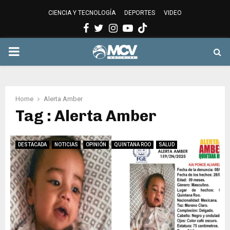
CIENCIA Y TECNOLOGÍA
DEPORTES
VIDEO
Facebook
Twitter
Instagram
Youtube
PRIMARY
MENU
Home
Alerta Amber
Tag : Alerta Amber
DESTACADA
NOTICIAS
OPINIÓN
QUINTANA ROO
SALUD