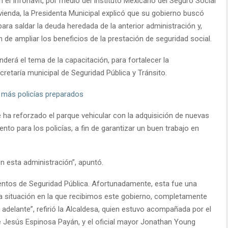
 el Infonavit, por medio del Instituto Mexicano del Seguro Social
vienda, la Presidenta Municipal explicó que su gobierno buscó
para saldar la deuda heredada de la anterior administración y,
 de ampliar los beneficios de la prestación de seguridad social.
derá el tema de la capacitación, para fortalecer la
retaría municipal de Seguridad Pública y Tránsito.
 más policías preparados
 ha reforzado el parque vehicular con la adquisición de nuevas
to para los policías, a fin de garantizar un buen trabajo en
n esta administración”, apuntó.
tos de Seguridad Pública. Afortunadamente, esta fue una
la situación en la que recibimos este gobierno, completamente
delante”, refirió la Alcaldesa, quien estuvo acompañada por el
e Jesús Espinosa Payán, y el oficial mayor Jonathan Young