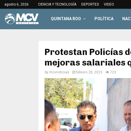
agosto 6, 2026
CIENCIA Y TECNOLOGÍA
DEPORTES
VIDEO
QUINTANA ROO
POLÍTICA
NAC
Protestan Policías 
mejoras salariales 
by
mcvnoticias
febrero 28, 2023
723