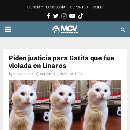
CIENCIA Y TECNOLOGÍA
DEPORTES
VIDEO
Facebook
Twitter
Instagram
Youtube
PRIMARY
MENU
Piden justicia para Gatita que fue
violada en Linares
by
mcvnoticias
octubre 31, 2022
1001