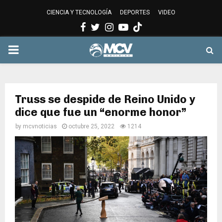
CIENCIA Y TECNOLOGÍA
DEPORTES
VIDEO
Facebook
Twitter
Instagram
Youtube
PRIMARY
MENU
Truss se despide de Reino Unido y
dice que fue un “enorme honor”
by
mcvnoticias
octubre 25, 2022
1214