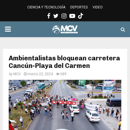
CIENCIA Y TECNOLOGÍA
DEPORTES
VIDEO
Facebook
Twitter
Instagram
Youtube
PRIMARY
MENU
Ambientalistas bloquean carretera
Cancún-Playa del Carmen
by
MCV
marzo 22, 2024
689