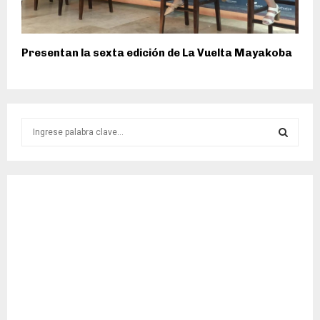
Presentan la sexta edición de La Vuelta Mayakoba
S
e
a
S
r
c
E
h
f
A
o
r
R
:
C
H