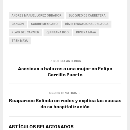
ANDRÉS MANUEL LÓPEZ OBRADOR
BLOQUEO DE CARRETERA
CANCÚN
CARIBE MEXICANO
DÍA INTERNACIONAL DEL AGUA
PLAYA DEL CARMEN
QUINTANA ROO
RIVIERA MAYA
TREN MAYA
NOTICIA ANTERIOR
Asesinan a balazos a una mujer en Felipe
Carrillo Puerto
SIGUIENTE NOTICIA
Reaparece Belinda en redes y explica las causas
de su hospitalización
ARTÍCULOS RELACIONADOS