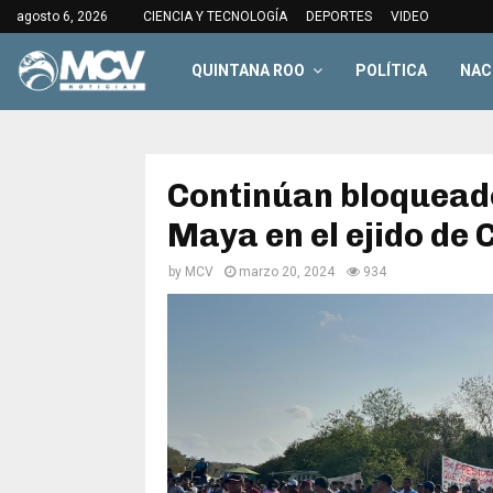
agosto 6, 2026
CIENCIA Y TECNOLOGÍA
DEPORTES
VIDEO
QUINTANA ROO
POLÍTICA
NAC
Continúan bloqueado
Maya en el ejido de
by
MCV
marzo 20, 2024
934