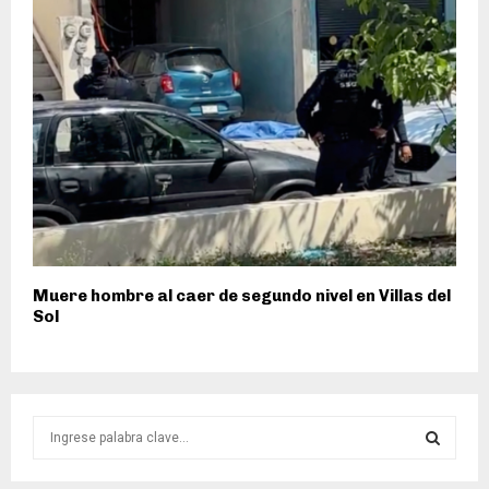
Muere hombre al caer de segundo nivel en Villas del
Sol
S
e
a
S