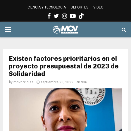
CIENCIA Y TECNOLOGÍA
DEPORTES
VIDEO
Facebook
Twitter
Instagram
Youtube
PRIMARY
MENU
Existen factores prioritarios en el
proyecto presupuestal de 2023 de
Solidaridad
by
mcvnoticias
septiembre 23, 2022
936