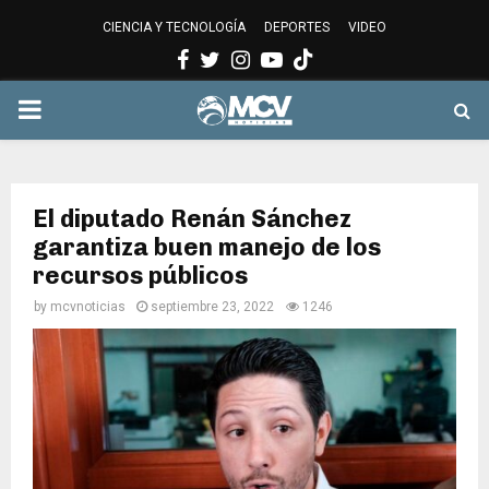
CIENCIA Y TECNOLOGÍA
DEPORTES
VIDEO
Facebook
Twitter
Instagram
Youtube
PRIMARY
MENU
El diputado Renán Sánchez
garantiza buen manejo de los
recursos públicos
by
mcvnoticias
septiembre 23, 2022
1246