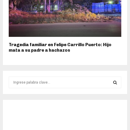
Tragedia familiar en Felipe Carrillo Puerto: Hijo
mata a su padre a hachazos
S
e
a
S
r
c
E
h
f
A
o
r
R