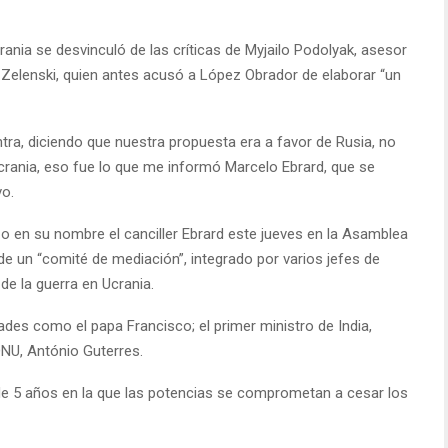
ania se desvinculó de las críticas de Myjailo Podolyak, asesor
r Zelenski, quien antes acusó a López Obrador de elaborar “un
ntra, diciendo que nuestra propuesta era a favor de Rusia, no
crania, eso fue lo que me informó Marcelo Ebrard, que se
vo.
o en su nombre el canciller Ebrard este jueves en la Asamblea
de un “comité de mediación”, integrado por varios jefes de
e la guerra en Ucrania.
des como el papa Francisco; el primer ministro de India,
ONU, António Guterres.
de 5 años en la que las potencias se comprometan a cesar los