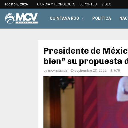
agosto 8, 2026
CIENCIA Y TECNOLOGÍA
DEPORTES
VIDEO
QUINTANA ROO
POLÍTICA
NAC
​​Presidente de Méxi
bien” su propuesta 
by
mcvnoticias
septiembre 23, 2022
670