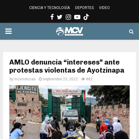
CIENCIA Y TECNOLOGÍA
DEPORTES
VIDEO
Facebook
Twitter
Instagram
Youtube
PRIMARY
MENU
AMLO denuncia “intereses” ante
protestas violentas de Ayotzinapa
by
mcvnoticias
septiembre 23, 2022
882