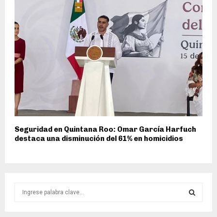
Seguridad en Quintana Roo: Omar García Harfuch
destaca una disminución del 61% en homicidios
S
e
a
S