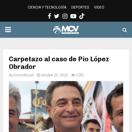
CIENCIA Y TECNOLOGÍA
DEPORTES
VIDEO
Facebook
Twitter
Instagram
Youtube
PRIMARY
MENU
Carpetazo al caso de Pio López
Obrador
by
mcvnoticias
octubre 25, 2022
1282