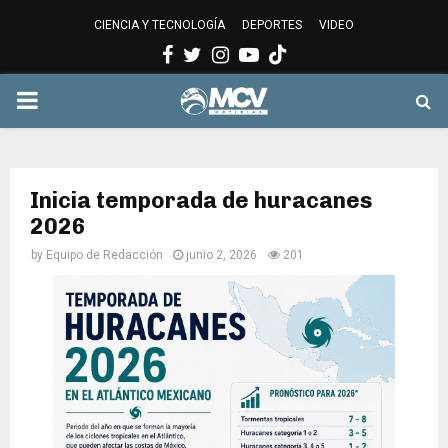
CIENCIA Y TECNOLOGÍA
DEPORTES
VIDEO
Facebook
Twitter
Instagram
Youtube
PRIMARY
MENU
Inicia temporada de huracanes
2026
by
Equipo de Redacción
junio 2, 2026
201