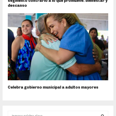
segmento contrario a lo que promueve: bienestar y
descanso
Celebra gobierno municipal a adultos mayores
S