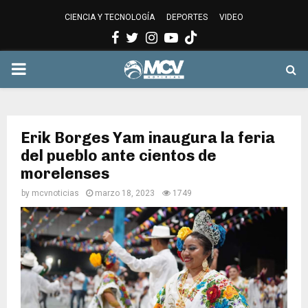
CIENCIA Y TECNOLOGÍA
DEPORTES
VIDEO
Facebook
Twitter
Instagram
Youtube
PRIMARY
MENU
Erik Borges Yam inaugura la feria
del pueblo ante cientos de
morelenses
by
mcvnoticias
marzo 18, 2023
1749