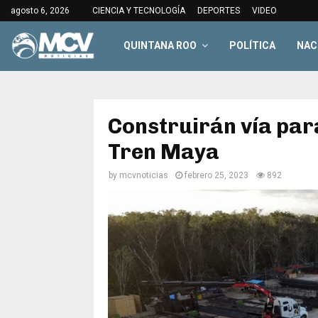
agosto 6, 2026
CIENCIA Y TECNOLOGÍA
DEPORTES
VIDEO
QUINTANA ROO
POLÍTICA
NAC
Construirán vía par
Tren Maya
by
mcvnoticias
febrero 25, 2023
892