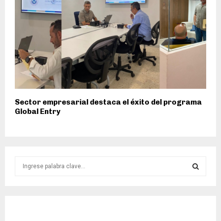
Sector empresarial destaca el éxito del programa
Global Entry
S
e
a
S
r
c
E
h