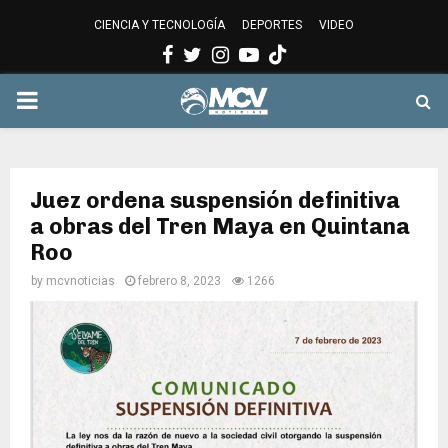
CIENCIA Y TECNOLOGÍA
DEPORTES
VIDEO
Facebook
Twitter
Instagram
Youtube
PRIMARY
MENU
Juez ordena suspensión definitiva
a obras del Tren Maya en Quintana
Roo
by
mcvnoticias
febrero 8, 2023
1266