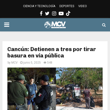
CIENCIA Y TECNOLOGÍA
DEPORTES
VIDEO
Facebook
Twitter
Instagram
Youtube
PRIMARY
MENU
Cancún: Detienen a tres por tirar
basura en vía pública
by
MCV
junio 5, 2025
548