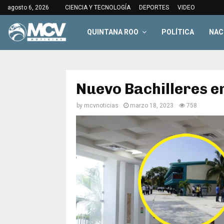
agosto 6, 2026
CIENCIA Y TECNOLOGÍA
DEPORTES
VIDEO
QUINTANA ROO
POLÍTICA
NAC
Nuevo Bachilleres e
by
mcvnoticias
marzo 18, 2023
758