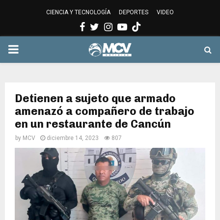
CIENCIA Y TECNOLOGÍA
DEPORTES
VIDEO
Facebook
Twitter
Instagram
Youtube
PRIMARY
MENU
Detienen a sujeto que armado
amenazó a compañero de trabajo
en un restaurante de Cancún
by
MCV
diciembre 14, 2023
807