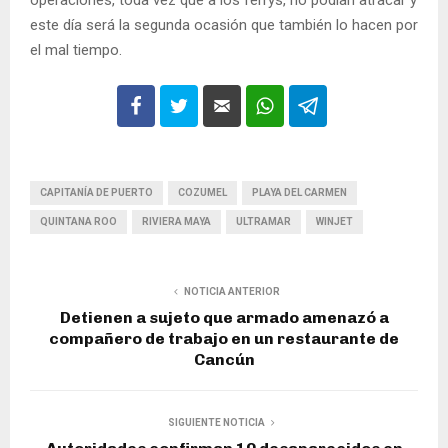
operaciones, toda vez que a los ferrys, no podían atracar y
este día será la segunda ocasión que también lo hacen por
el mal tiempo.
CAPITANÍA DE PUERTO
COZUMEL
PLAYA DEL CARMEN
QUINTANA ROO
RIVIERA MAYA
ULTRAMAR
WINJET
NOTICIA ANTERIOR
Detienen a sujeto que armado amenazó a
compañero de trabajo en un restaurante de
Cancún
SIGUIENTE NOTICIA