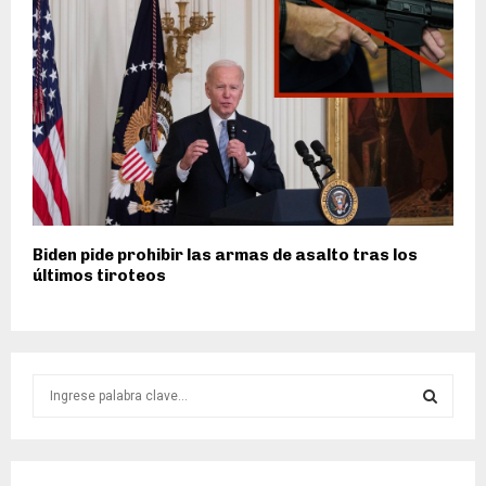
Biden pide prohibir las armas de asalto tras los
últimos tiroteos
S
e
a
S
r
c
E