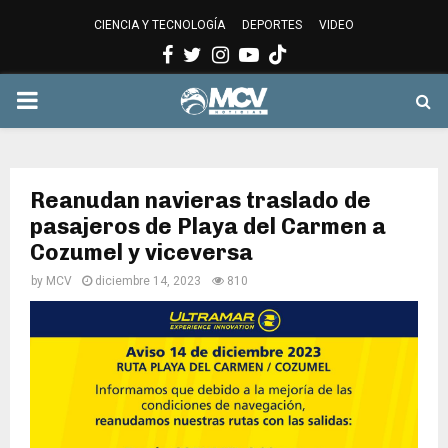
CIENCIA Y TECNOLOGÍA
DEPORTES
VIDEO
Facebook
Twitter
Instagram
Youtube
PRIMARY
MENU
Reanudan navieras traslado de
pasajeros de Playa del Carmen a
Cozumel y viceversa
by
MCV
diciembre 14, 2023
810