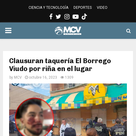
CIENCIA Y TECNOLOGÍA
DEPORTES
VIDEO
Facebook
Twitter
Instagram
Youtube
PRIMARY
MENU
Clausuran taquería El Borrego
Viudo por riña en el lugar
by
MCV
octubre 16, 2023
1309