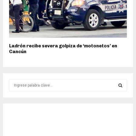
Ladrón recibe severa golpiza de ‘motonetos’ en
Cancún
S
e
a
S
r
c
E
h
f
A
o
r
R