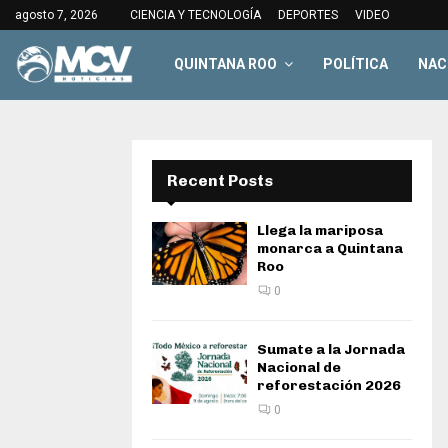
agosto 7, 2026
CIENCIA Y TECNOLOGÍA
DEPORTES
VIDEO
QUINTANA ROO
POLÍTICA
NAC
Recent Posts
Llega la mariposa
monarca a Quintana
Roo
0
Sumate a la Jornada
Nacional de
reforestación 2026
0