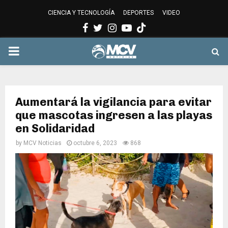
CIENCIA Y TECNOLOGÍA
DEPORTES
VIDEO
Facebook
Twitter
Instagram
Youtube
PRIMARY
MENU
Aumentará la vigilancia para evitar
que mascotas ingresen a las playas
en Solidaridad
by
MCV Noticias
octubre 6, 2023
868