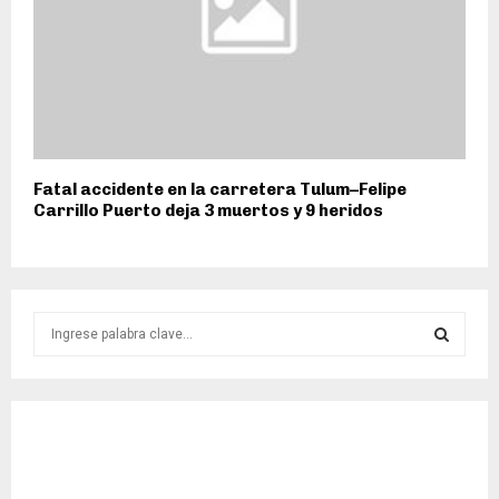
Fatal accidente en la carretera Tulum–Felipe
Carrillo Puerto deja 3 muertos y 9 heridos
S
e
a
S
r
c
E
h
f
A
o