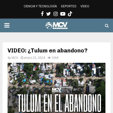
CIENCIA Y TECNOLOGÍA
DEPORTES
VIDEO
Facebook
Twitter
Instagram
Youtube
PRIMARY
MENU
VIDEO: ¿Tulum en abandono?
by
MCV
enero 22, 2024
1068