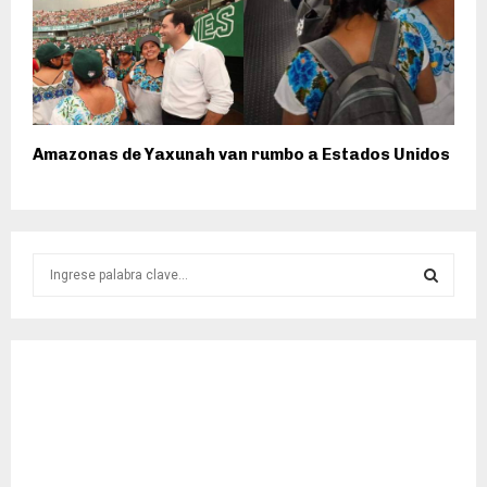
Amazonas de Yaxunah van rumbo a Estados Unidos
S
e
a
S
r
c
E
h
f
A
o
r
R
: