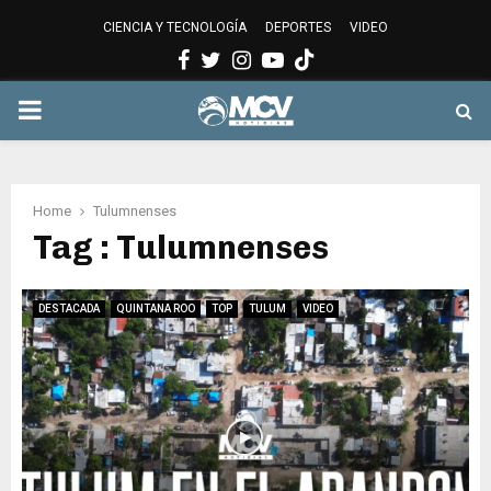
CIENCIA Y TECNOLOGÍA
DEPORTES
VIDEO
Facebook
Twitter
Instagram
Youtube
PRIMARY
MENU
Home
Tulumnenses
Tag : Tulumnenses
DESTACADA
QUINTANA ROO
TOP
TULUM
VIDEO