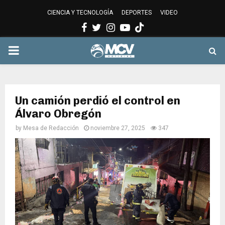
CIENCIA Y TECNOLOGÍA
DEPORTES
VIDEO
Facebook
Twitter
Instagram
Youtube
PRIMARY
MENU
Un camión perdió el control en
Álvaro Obregón
by
Mesa de Redacción
noviembre 27, 2025
347