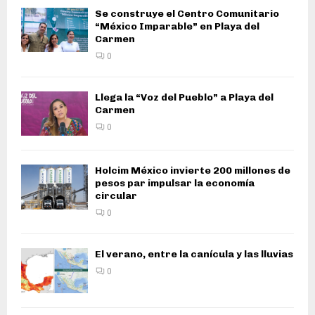
Se construye el Centro Comunitario
“México Imparable” en Playa del
Carmen
0
Llega la “Voz del Pueblo” a Playa del
Carmen
0
Holcim México invierte 200 millones de
pesos par impulsar la economía
circular
0
El verano, entre la canícula y las lluvias
0