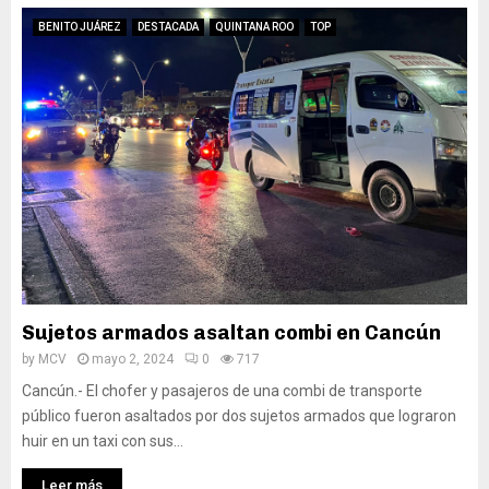
BENITO JUÁREZ
DESTACADA
QUINTANA ROO
TOP
Sujetos armados asaltan combi en Cancún
by
MCV
mayo 2, 2024
0
717
Cancún.- El chofer y pasajeros de una combi de transporte
público fueron asaltados por dos sujetos armados que lograron
huir en un taxi con sus...
Leer más