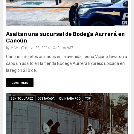
Asaltan una sucursal de Bodega Aurrerá en
Cancún
by
MCV
mayo 23, 2024
0
937
Cancún.- Sujetos armados en la avenida Leona Vicario llevaron a
cabo un asalto en la tienda Bodega Aurrerá Express ubicada en
la región 210 de...
Leer más
BENITO JUÁREZ
DESTACADA
QUINTANA ROO
TOP