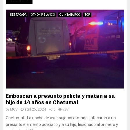
DESTACADA
OTHÓN P BLANCO
QUINTANA ROO
TOP
Emboscan a presunto policía y matan a su
hijo de 14 años en Chetumal
by
MCV
abril 25, 2024
0
787
Chetumal.- La noche de ayer sujetos armados atacaron a un
presunto elemento policiaco y a su hijo, lesionado al primero y