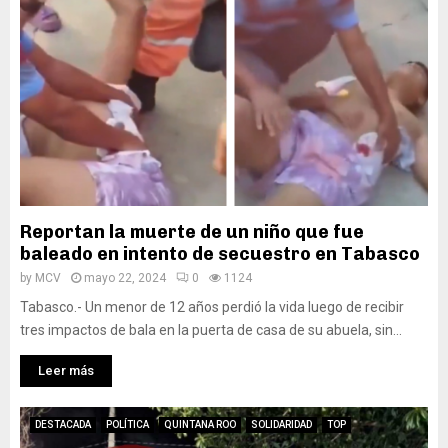
Reportan la muerte de un niño que fue
baleado en intento de secuestro en Tabasco
by
MCV
mayo 22, 2024
0
1124
Tabasco.- Un menor de 12 años perdió la vida luego de recibir
tres impactos de bala en la puerta de casa de su abuela, sin...
Leer más
DESTACADA
POLÍTICA
QUINTANA ROO
SOLIDARIDAD
TOP