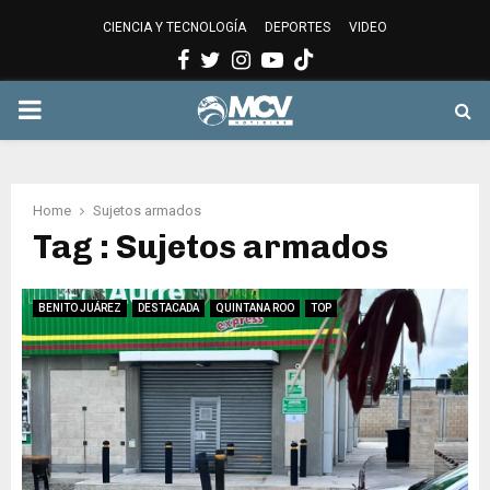
CIENCIA Y TECNOLOGÍA
DEPORTES
VIDEO
Facebook
Twitter
Instagram
Youtube
PRIMARY
MENU
Home
Sujetos armados
Tag : Sujetos armados
BENITO JUÁREZ
DESTACADA
QUINTANA ROO
TOP