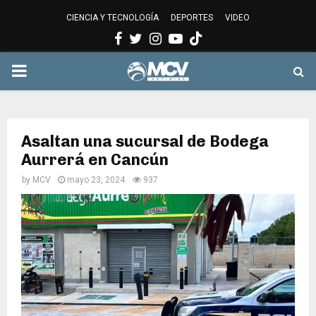
CIENCIA Y TECNOLOGÍA
DEPORTES
VIDEO
Facebook
Twitter
Instagram
Youtube
PRIMARY
MENU
Asaltan una sucursal de Bodega
Aurrerá en Cancún
by
MCV
mayo 23, 2024
937