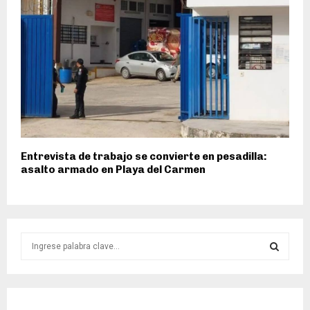
Entrevista de trabajo se convierte en pesadilla:
asalto armado en Playa del Carmen
S
e
a
S
r
c
E