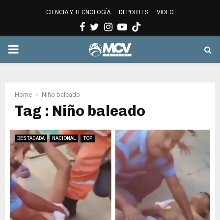
CIENCIA Y TECNOLOGÍA
DEPORTES
VIDEO
Facebook
Twitter
Instagram
Youtube
PRIMARY
MENU
Home
Niño baleado
Tag : Niño baleado
DESTACADA
NACIONAL
TOP