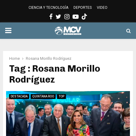
CIENCIA Y TECNOLOGÍA
DEPORTES
VIDEO
Facebook
Twitter
Instagram
Youtube
PRIMARY
MENU
Home
Rosana Morillo Rodríguez
Tag : Rosana Morillo
Rodríguez
DESTACADA
QUINTANA ROO
TOP