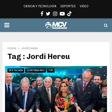
CIENCIA Y TECNOLOGÍA
DEPORTES
VIDEO
Facebook
Twitter
Instagram
Youtube
PRIMARY
MENU
Home
Jordi Hereu
Tag : Jordi Hereu
DESTACADA
QUINTANA ROO
TOP