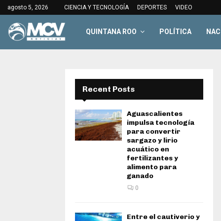
agosto 5, 2026
CIENCIA Y TECNOLOGÍA
DEPORTES
VIDEO
QUINTANA ROO
POLÍTICA
NAC
Recent Posts
Aguascalientes
impulsa tecnología
para convertir
sargazo y lirio
acuático en
fertilizantes y
alimento para
ganado
0
Entre el cautiverio y