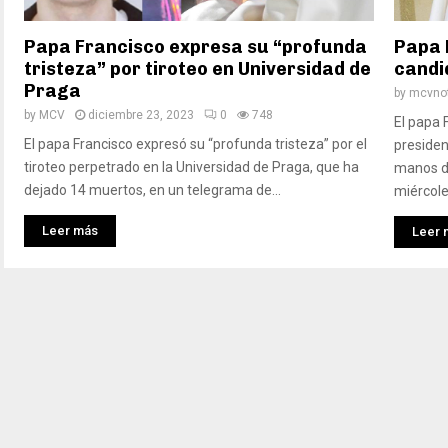
Papa Francisco expresa su “profunda
Papa 
tristeza” por tiroteo en Universidad de
candi
Praga
by
mcvnot
by
MCV
diciembre 23, 2023
0
748
El papa 
El papa Francisco expresó su “profunda tristeza” por el
presiden
tiroteo perpetrado en la Universidad de Praga, que ha
manos de
dejado 14 muertos, en un telegrama de...
miércoles
Leer más
Leer 