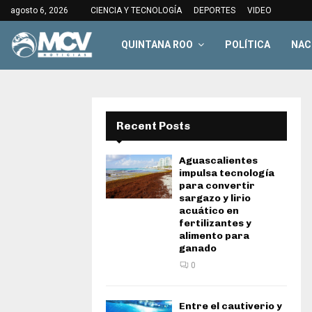
agosto 6, 2026
CIENCIA Y TECNOLOGÍA
DEPORTES
VIDEO
QUINTANA ROO
POLÍTICA
NAC
Recent Posts
Aguascalientes
impulsa tecnología
para convertir
sargazo y lirio
acuático en
fertilizantes y
alimento para
ganado
0
Entre el cautiverio y