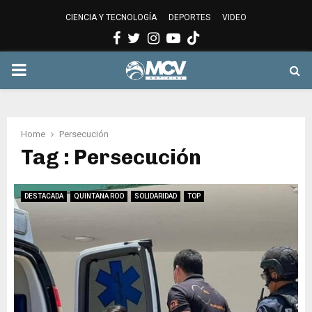
CIENCIA Y TECNOLOGÍA
DEPORTES
VIDEO
Facebook
Twitter
Instagram
Youtube
PRIMARY
MENU
Home
Persecución
Tag : Persecución
DESTACADA
QUINTANA ROO
SOLIDARIDAD
TOP