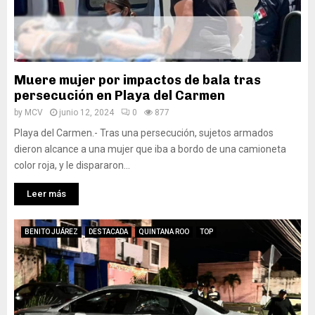
Muere mujer por impactos de bala tras
persecución en Playa del Carmen
by
MCV
junio 12, 2024
0
877
Playa del Carmen.- Tras una persecución, sujetos armados
dieron alcance a una mujer que iba a bordo de una camioneta
color roja, y le dispararon...
Leer más
BENITO JUÁREZ
DESTACADA
QUINTANA ROO
TOP