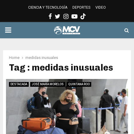
CIENCIA Y TECNOLOGÍA
DEPORTES
VIDEO
Facebook
Twitter
Instagram
Youtube
PRIMARY
MENU
Home
medidas inusuales
Tag : medidas inusuales
DESTACADA
JOSÉ MARÍA MORELOS
QUINTANA ROO