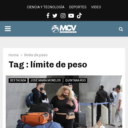
CIENCIA Y TECNOLOGÍA
DEPORTES
VIDEO
Facebook
Twitter
Instagram
Youtube
PRIMARY
MENU
Home
límite de peso
Tag : límite de peso
DESTACADA
JOSÉ MARÍA MORELOS
QUINTANA ROO