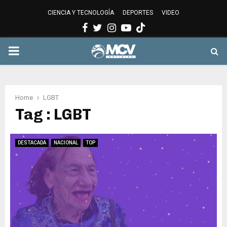
CIENCIA Y TECNOLOGÍA
DEPORTES
VIDEO
Facebook
Twitter
Instagram
Youtube
PRIMARY
MENU
Home
LGBT
Tag : LGBT
DESTACADA
NACIONAL
TOP