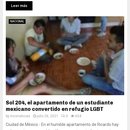
Leer más
NACIONAL
Sol 204, el apartamento de un estudiante
mexicano convertido en refugio LGBT
by
mcvnoticias
julio 26, 2021
0
654
Ciudad de México.- En el humilde apartamento de Ricardo hay