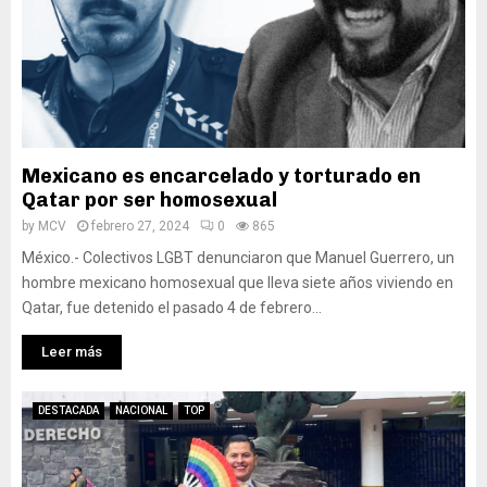
Mexicano es encarcelado y torturado en
Qatar por ser homosexual
by
MCV
febrero 27, 2024
0
865
México.- Colectivos LGBT denunciaron que Manuel Guerrero, un
hombre mexicano homosexual que lleva siete años viviendo en
Qatar, fue detenido el pasado 4 de febrero...
Leer más
DESTACADA
NACIONAL
TOP