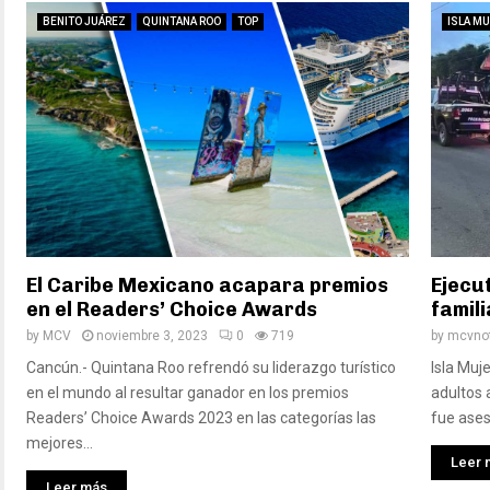
BENITO JUÁREZ
QUINTANA ROO
TOP
ISLA M
El Caribe Mexicano acapara premios
Ejecu
en el Readers’ Choice Awards
famili
by
MCV
noviembre 3, 2023
0
719
by
mcvnot
Cancún.- Quintana Roo refrendó su liderazgo turístico
Isla Muj
en el mundo al resultar ganador en los premios
adultos 
Readers’ Choice Awards 2023 en las categorías las
fue ases
mejores...
Leer 
Leer más