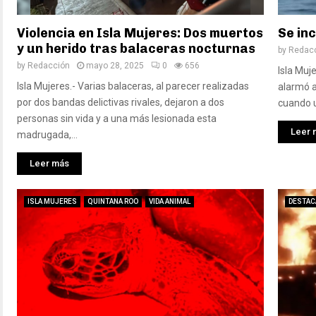
Violencia en Isla Mujeres: Dos muertos
Se in
y un herido tras balaceras nocturnas
by
Redac
by
Redacción
mayo 28, 2025
0
656
Isla Muj
Isla Mujeres.- Varias balaceras, al parecer realizadas
alarmó a
por dos bandas delictivas rivales, dejaron a dos
cuando 
personas sin vida y a una más lesionada esta
Leer 
madrugada,...
Leer más
ISLA MUJERES
QUINTANA ROO
VIDA ANIMAL
DESTAC