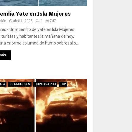
cendia Yate en Isla Mujeres
ción
abril 1, 2025
0
747
eres.- Un incendio de yate en Isla Mujeres
 turistas y habitantes la mañana de hoy,
una enorme columna de humo sobresalió...
más
ADA
ISLA MUJERES
QUINTANA ROO
TOP