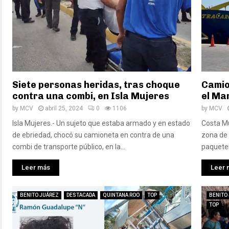
Siete personas heridas, tras choque
Camio
contra una combi, en Isla Mujeres
el Ma
by
MCV
abril 25, 2024
0
1106
by
MCV
Isla Mujeres.- Un sujeto que estaba armado y en estado
Costa Mu
de ebriedad, chocó su camioneta en contra de una
zona de 
combi de transporte público, en la...
paqueter
Leer más
Leer 
BENITO JUÁREZ
DESTACADA
QUINTANA ROO
TOP
BENITO
TOP