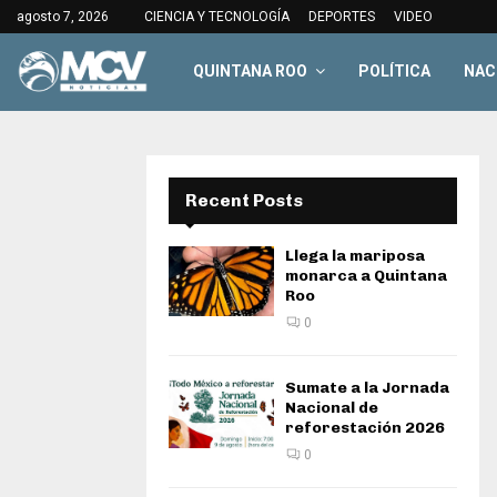
agosto 7, 2026
CIENCIA Y TECNOLOGÍA
DEPORTES
VIDEO
QUINTANA ROO
POLÍTICA
NAC
Recent Posts
Llega la mariposa
monarca a Quintana
Roo
0
Sumate a la Jornada
Nacional de
reforestación 2026
0