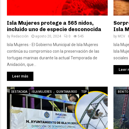
Isla Mujeres protege a 565 nidos,
Sorpr
incluido uno de especie desconocida
Isla 
by
Redacción
agosto 20, 2024
0
545
by
MCV
Isla Mujeres.- El Gobierno Municipal de Isla Mujeres
Isla Muj
continúa su compromiso con la preservación de las
Isla Muj
tortugas marinas durante la actual Temporada de
sociales
Anidación, que...
Leer 
Leer más
DESTACADA
ISLA MUJERES
QUINTANA ROO
TOP
BENITO