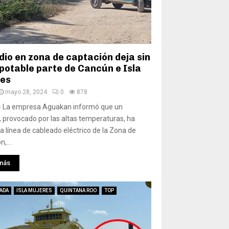
dio en zona de captación deja sin
potable parte de Cancún e Isla
es
mayo 28, 2024
0
878
- La empresa Aguakan informó que un
, provocado por las altas temperaturas, ha
a línea de cableado eléctrico de la Zona de
,...
más
ADA
ISLA MUJERES
QUINTANA ROO
TOP