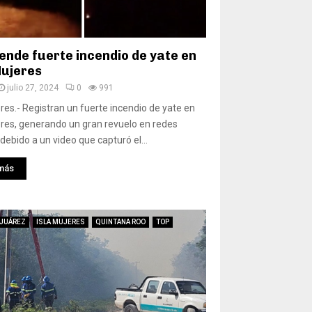
ende fuerte incendio de yate en
Mujeres
julio 27, 2024
0
991
eres.- Registran un fuerte incendio de yate en
eres, generando un gran revuelo en redes
 debido a un video que capturó el...
más
 JUÁREZ
ISLA MUJERES
QUINTANA ROO
TOP