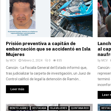
Prisión preventiva a capitán de
Lanch
embarcación que se accidentó en Isla
al cap
Mujeres
naufr
by
MCV
febrero 2, 2024
0
835
by
MCV
Cancún.- La Fiscalía General del Estado informó que,
Cancún.-
tras judicializar la carpeta de investigación, un Juez de
represen
Control calificó de legal la detención de Ramón...
terminó 
inconfor
Leer más
Leer 
BENITO JUÁREZ
DESTACADA
ISLA MUJERES
QUINTANA ROO
DESTAC