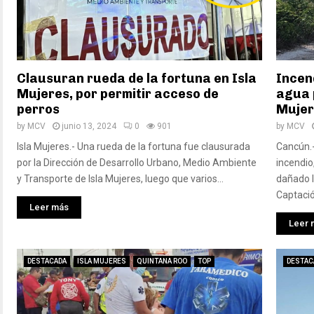
Clausuran rueda de la fortuna en Isla
Incen
Mujeres, por permitir acceso de
agua 
perros
Mujer
by
MCV
junio 13, 2024
0
901
by
MCV
Isla Mujeres.- Una rueda de la fortuna fue clausurada
Cancún.
por la Dirección de Desarrollo Urbano, Medio Ambiente
incendio
y Transporte de Isla Mujeres, luego que varios...
dañado l
Captación
Leer más
Leer 
DESTACADA
ISLA MUJERES
QUINTANA ROO
TOP
DESTAC