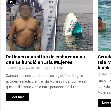
TOP
Detienen a capitán de embarcación
Cruel
que se hundió en Isla Mujeres
Isla M
block
by
MCV
enero 30, 2024
0
1008
by
MCV
Cancún.- La noche del lunes se registró un trágico
Isla Muj
accidente náutico entre Isla Mujeres y Cancún, en el
del 7 de
que perdieron la vida cuatro personas (incluido...
Mujeres, 
Leer más
Leer 