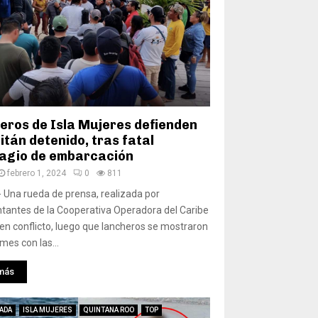
eros de Isla Mujeres defienden
itán detenido, tras fatal
agio de embarcación
febrero 1, 2024
0
811
 Una rueda de prensa, realizada por
tantes de la Cooperativa Operadora del Caribe
en conflicto, luego que lancheros se mostraron
mes con las...
más
ADA
ISLA MUJERES
QUINTANA ROO
TOP