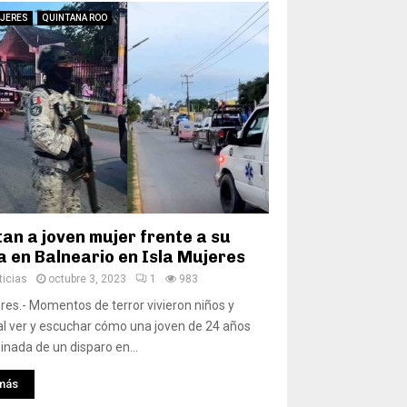
UJERES
QUINTANA ROO
tan a joven mujer frente a su
a en Balneario en Isla Mujeres
icias
octubre 3, 2023
1
983
eres.- Momentos de terror vivieron niños y
al ver y escuchar cómo una joven de 24 años
inada de un disparo en...
más