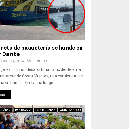
neta de paquetería se hunde en
r Caribe
abril 24, 2024
0
1097
jeres, .- En un desafortunado incidente en la
ultramar de Costa Mujeres, una camioneta de
ía se hundió en el agua luego...
más
 JUÁREZ
DESTACADA
ISLA MUJERES
QUINTANA ROO