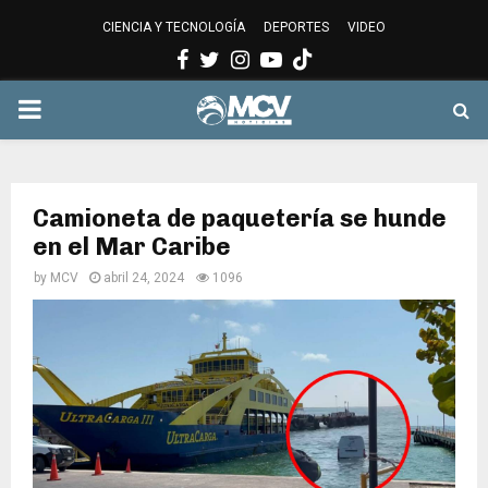
CIENCIA Y TECNOLOGÍA
DEPORTES
VIDEO
Facebook
Twitter
Instagram
Youtube
PRIMARY
MENU
Camioneta de paquetería se hunde
en el Mar Caribe
by
MCV
abril 24, 2024
1096