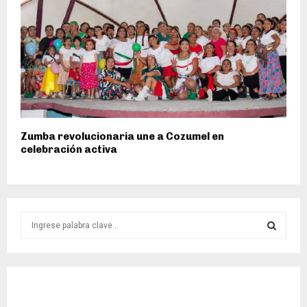
Zumba revolucionaria une a Cozumel en
celebración activa
S
e
a
S
r
c
E
h
f