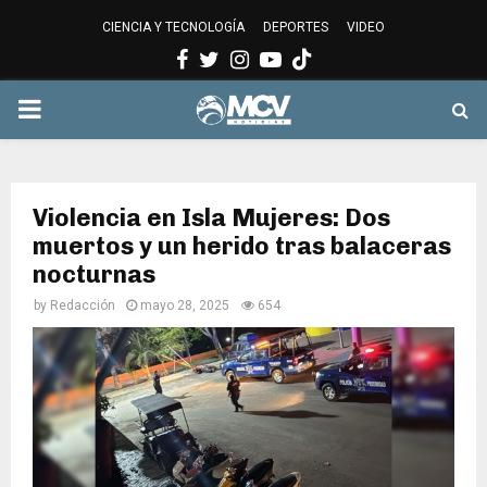
CIENCIA Y TECNOLOGÍA
DEPORTES
VIDEO
Facebook
Twitter
Instagram
Youtube
PRIMARY
MENU
Violencia en Isla Mujeres: Dos
muertos y un herido tras balaceras
nocturnas
by
Redacción
mayo 28, 2025
654